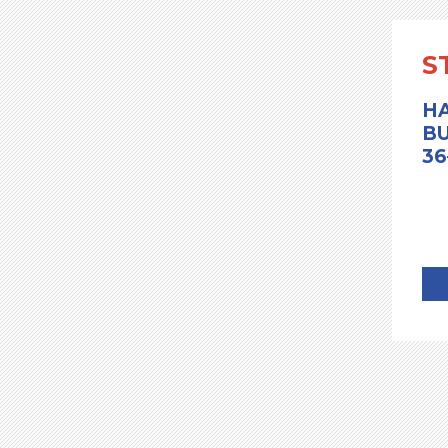
S
HA
BU
36