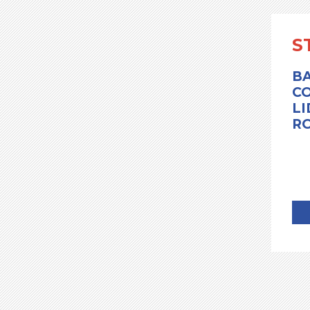
S
BA
CO
LI
RO