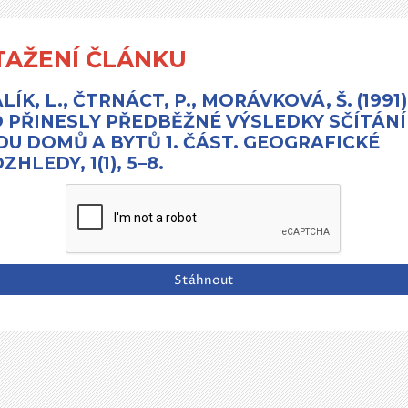
TAŽENÍ ČLÁNKU
LÍK, L., ČTRNÁCT, P., MORÁVKOVÁ, Š. (1991)
 PŘINESLY PŘEDBĚŽNÉ VÝSLEDKY SČÍTÁNÍ
DU DOMŮ A BYTŮ 1. ČÁST. GEOGRAFICKÉ
ZHLEDY, 1(1), 5–8.