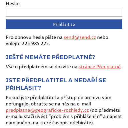
Heslo:
Pro obnovu hesla pište na
send@send.cz
nebo
volejte 225 985 225.
JEŠTĚ NEMÁTE PŘEDPLATNÉ?
Vše o předplatném se dozvíte na
stránce Předplatné
.
JSTE PŘEDPLATITEL A NEDAŘÍ SE
PŘIHLÁSIT?
Pokud jste předplatitel a přístup do archivu vám
nefunguje, obraťte se na nás na e-mail
predplatne@geograficke-rozhledy.cz
(do předmětu
e-mailu stačí uvést "problém s přihlášením" a napsat
nám jméno, na které časopis odebíráte).