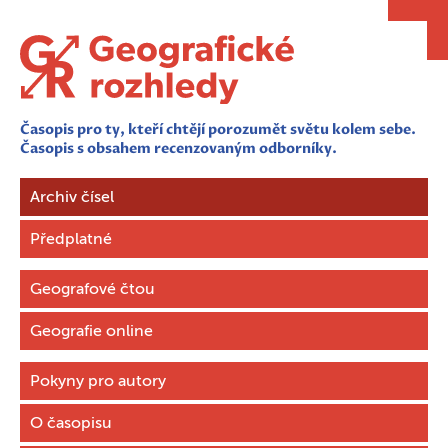
Časopis pro ty, kteří chtějí porozumět světu kolem sebe.
Časopis s obsahem recenzovaným odborníky.
Archiv čísel
Předplatné
Geografové čtou
Geografie online
Pokyny pro autory
O časopisu