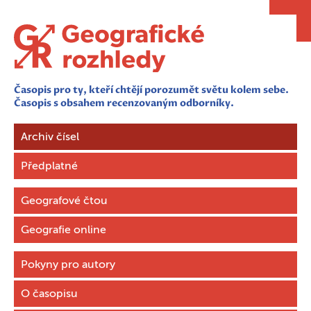
Časopis pro ty, kteří chtějí porozumět světu kolem sebe.
Časopis s obsahem recenzovaným odborníky.
Archiv čísel
Předplatné
Geografové čtou
Geografie online
Pokyny pro autory
O časopisu