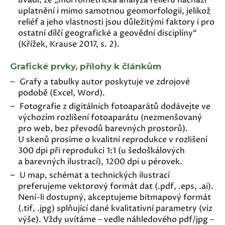
uplatnění i mimo samotnou geomorfologii, jelikož
reliéf a jeho vlastnosti jsou důležitými faktory i pro
ostatní dílčí geografické a geovědní disciplíny“
(Křížek, Krause 2017, s. 2).
Grafické prvky, přílohy k článkům
Grafy a tabulky autor poskytuje ve zdrojové
podobě (Excel, Word).
Fotografie z digitálních fotoaparátů dodávejte ve
výchozím rozlišení fotoaparátu (nezmenšovaný
pro web, bez převodů barevných prostorů).
U skenů prosíme o kvalitní reprodukce v rozlišení
300 dpi při reprodukci 1:1 (u šedoškálových
a barevných ilustrací), 1200 dpi u pérovek.
U map, schémat a technických ilustrací
preferujeme vektorový formát dat (.pdf, .eps, .ai).
Není-li dostupný, akceptujeme bitmapový formát
(.tif, .jpg) splňující dané kvalitativní parametry (viz
výše). Vždy uvítáme – vedle náhledového pdf/jpg –