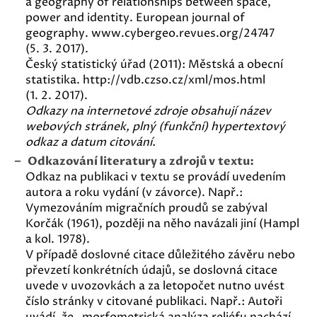
a geography of relationships between space,
power and identity. European journal of
geography. www.cybergeo.revues.org/24747
(5. 3. 2017).
Český statistický úřad (2011): Městská a obecní
statistika. http://vdb.czso.cz/xml/mos.html
(1. 2. 2017).
Odkazy na internetové zdroje obsahují název
webových stránek, plný (funkční) hypertextový
odkaz a datum citování.
Odkazování literatury a zdrojů v textu:
Odkaz na publikaci v textu se provádí uvedením
autora a roku vydání (v závorce). Např.:
Vymezováním migračních proudů se zabýval
Korčák (1961), později na něho navázali jiní (Hampl
a kol. 1978).
V případě doslovné citace důležitého závěru nebo
převzetí konkrétních údajů, se doslovná citace
uvede v uvozovkách a za letopočet nutno uvést
číslo stránky v citované publikaci. Např.: Autoři
uvádí, že „morfometrická analýza reliéfu nachází