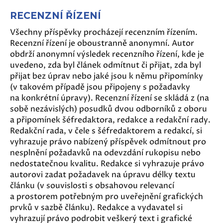
RECENZNÍ ŘÍZENÍ
Všechny příspěvky procházejí recenzním řízením.
Recenzní řízení je oboustranně anonymní. Autor
obdrží anonymní výsledek recenzního řízení, kde je
uvedeno, zda byl článek odmítnut či přijat, zda byl
přijat bez úprav nebo jaké jsou k němu připomínky
(v takovém případě jsou připojeny s požadavky
na konkrétní úpravy). Recenzní řízení se skládá z (na
sobě nezávislých) posudků dvou odborníků z oboru
a připomínek šéfredaktora, redakce a redakční rady.
Redakční rada, v čele s šéfredaktorem a redakcí, si
vyhrazuje právo nabízený příspěvek odmítnout pro
nesplnění požadavků na odevzdání rukopisu nebo
nedostatečnou kvalitu. Redakce si vyhrazuje právo
autorovi zadat požadavek na úpravu délky textu
článku (v souvislosti s obsahovou relevancí
a prostorem potřebným pro uveřejnění grafických
prvků v sazbě článku). Redakce a vydavatel si
vyhrazují právo podrobit veškerý text i grafické