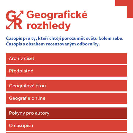
Časopis pro ty, kteří chtějí porozumět světu kolem sebe.
Časopis s obsahem recenzovaným odborníky.
Archiv čísel
Předplatné
Geografové čtou
Geografie online
Pokyny pro autory
O časopisu