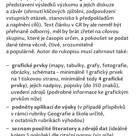
představení výsledků výzkumu a jejich diskuze
a závěr (shrnutí klíčových zjištění, zodpovězení
vstupních otázek, stanovisko k předpokladům
a naplnění cílů). Text článku v GR by ale neměl být
přehnaně odborný, měl by brát zřetel na cílovou
skupinu, které je časopis určen, a pokoušet se podat
dané téma věcně, čtivě, srozumitelně
a populárně. Autor do rukopisu musí zahrnout také:
grafické prvky
(mapy, tabulky, grafy, fotografie,
obrázky, schémata – minimálně 1 grafický prvek
na 1 tiskovou stranu, minimálně tedy
4 grafické
prvky
), jejich nadpisy, popisky (do 350 znaků),
uvedení zdrojů (podrobné informace ke grafickým
prvkům níže)
podněty aplikací do výuky
(v případě příspěvků
v rámci rubriky Geografie a škola určitě,
v ostatních rubrikách výhodou)
seznam použité literatury a zdrojů dat
(ideálně
kolem 5 položek) dle citační normy (viz níže)