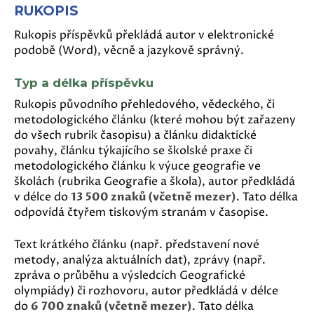
RUKOPIS
Rukopis příspěvků překládá autor v elektronické
podobě (Word), věcně a jazykově správný.
Typ a délka příspěvku
Rukopis původního přehledového, vědeckého, či
metodologického článku (které mohou být zařazeny
do všech rubrik časopisu) a článku didaktické
povahy, článku týkajícího se školské praxe či
metodologického článku k výuce geografie ve
školách (rubrika Geografie a škola), autor předkládá
v délce do
13 500 znaků (včetně mezer)
. Tato délka
odpovídá čtyřem tiskovým stranám v časopise.
Text krátkého článku (např. představení nové
metody, analýza aktuálních dat), zprávy (např.
zpráva o průběhu a výsledcích Geografické
olympiády) či rozhovoru, autor předkládá v délce
do
6 700 znaků (včetně mezer)
. Tato délka