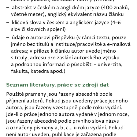
abstrakt v českém a anglickém jazyce (400 znaků,
včetně mezer), anglický ekvivalent názvu článku
klíčová slova v českém a anglickém jazyce (4–6
slov či slovních spojení)
údaje o autorovi příspěvku (v rámci textu, pouze
jméno bez titulů a instituce/pracoviště a e-mailová
adresa; v příloze k článku autor uvede jméno
s tituly, adresu pro zaslání autorského výtisku
a podrobnou informaci o působišti – univerzita,
fakulta, katedra apod.)
Seznam literatury, práce se zdroji dat
Použité prameny jsou řazeny abecedně podle
příjmení autorů. Pokud jsou uvedeny práce jednoho
autora, jsou řazeny vzestupně podle roku vydání.
Jde-li o práce jednoho autora vydané v jednom roce,
jsou řazeny abecedně podle prvního slova názvu
a označeny písmeny a, b, c… u roku vydání. Pokud
není autor uveden, publikace je zařazena podle