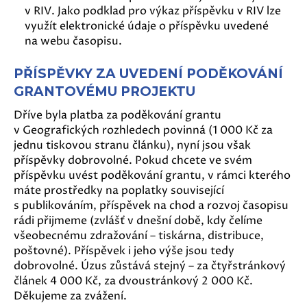
v RIV. Jako podklad pro výkaz příspěvku v RIV lze
využít elektronické údaje o příspěvku uvedené
na webu časopisu.
PŘÍSPĚVKY ZA UVEDENÍ PODĚKOVÁNÍ
GRANTOVÉMU PROJEKTU
Dříve byla platba za poděkování grantu
v Geografických rozhledech povinná (1 000 Kč za
jednu tiskovou stranu článku), nyní jsou však
příspěvky dobrovolné. Pokud chcete ve svém
příspěvku uvést poděkování grantu, v rámci kterého
máte prostředky na poplatky související
s publikováním, příspěvek na chod a rozvoj časopisu
rádi přijmeme (zvlášť v dnešní době, kdy čelíme
všeobecnému zdražování – tiskárna, distribuce,
poštovné). Příspěvek i jeho výše jsou tedy
dobrovolné. Úzus zůstává stejný – za čtyřstránkový
článek 4 000 Kč, za dvoustránkový 2 000 Kč.
Děkujeme za zvážení.