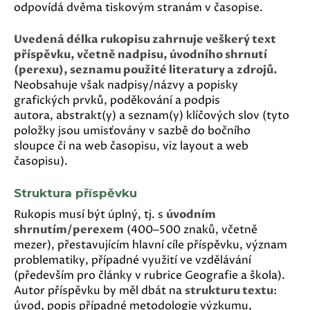
odpovídá dvěma tiskovým stranám v časopise.
Uvedená délka rukopisu zahrnuje veškerý text
příspěvku, včetně nadpisu, úvodního shrnutí
(perexu), seznamu použité literatury a zdrojů.
Neobsahuje však nadpisy/názvy a popisky
grafických prvků, poděkování a podpis
autora, abstrakt(y) a seznam(y) klíčových slov (tyto
položky jsou umisťovány v sazbě do bočního
sloupce či na web časopisu, viz layout a web
časopisu).
Struktura příspěvku
Rukopis musí být úplný, tj. s
úvodním
shrnutím/perexem
(400‒500 znaků, včetně
mezer), přestavujícím hlavní cíle příspěvku, význam
problematiky, případné využití ve vzdělávání
(především pro články v rubrice Geografie a škola).
Autor příspěvku by měl dbát na
strukturu textu
:
úvod, popis případné metodologie výzkumu,