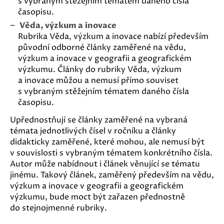
s vybraným stěžejním tématem daného čísla
časopisu.
Věda, výzkum a inovace
Rubrika Věda, výzkum a inovace nabízí především
původní odborné články zaměřené na vědu,
výzkum a inovace v geografii a geografickém
výzkumu. Články do rubriky Věda, výzkum
a inovace můžou a nemusí přímo souviset
s vybraným stěžejním tématem daného čísla
časopisu.
Upřednostňují se články zaměřené na vybraná
témata jednotlivých čísel v ročníku a články
didakticky zaměřené, které mohou, ale nemusí být
v souvislosti s vybraným tématem konkrétního čísla.
Autor může nabídnout i článek věnující se tématu
jinému. Takový článek, zaměřený především na vědu,
výzkum a inovace v geografii a geografickém
výzkumu, bude moct být zařazen přednostně
do stejnojmenné rubriky.