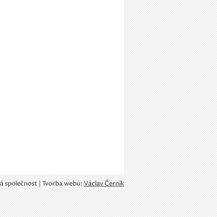
á společnost | Tvorba webu:
Václav Černík