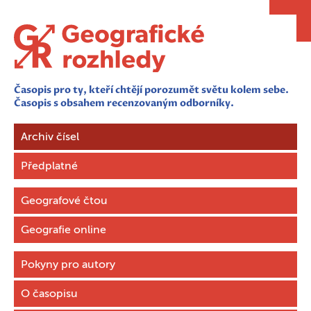
Časopis pro ty, kteří chtějí porozumět světu kolem sebe.
Časopis s obsahem recenzovaným odborníky.
Archiv čísel
Předplatné
Geografové čtou
Geografie online
Pokyny pro autory
O časopisu