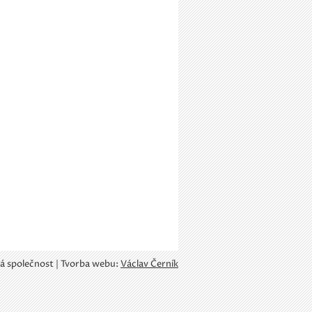
á společnost | Tvorba webu:
Václav Černík