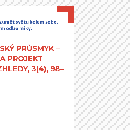
rozumět světu kolem sebe.
ým odborníky.
NSKÝ PRŮSMYK –
 A PROJEKT
LEDY, 3(4), 98–