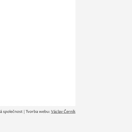
á společnost | Tvorba webu:
Václav Černík