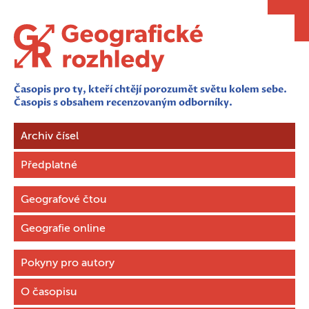
Časopis pro ty, kteří chtějí porozumět světu kolem sebe.
Časopis s obsahem recenzovaným odborníky.
Archiv čísel
Předplatné
Geografové čtou
Geografie online
Pokyny pro autory
O časopisu