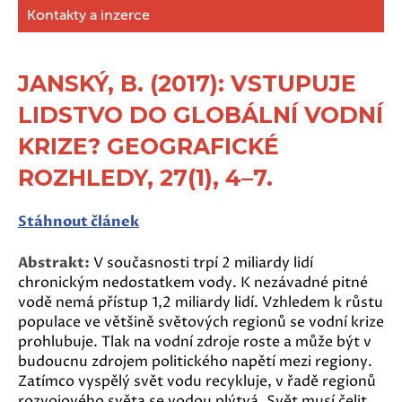
Kontakty a inzerce
JANSKÝ, B. (2017): VSTUPUJE
LIDSTVO DO GLOBÁLNÍ VODNÍ
KRIZE? GEOGRAFICKÉ
ROZHLEDY, 27(1), 4–7.
Stáhnout článek
Abstrakt:
V současnosti trpí 2 miliardy lidí
chronickým nedostatkem vody. K nezávadné pitné
vodě nemá přístup 1,2 miliardy lidí. Vzhledem k růstu
populace ve většině světových regionů se vodní krize
prohlubuje. Tlak na vodní zdroje roste a může být v
budoucnu zdrojem politického napětí mezi regiony.
Zatímco vyspělý svět vodu recykluje, v řadě regionů
rozvojového světa se vodou plýtvá. Svět musí čelit