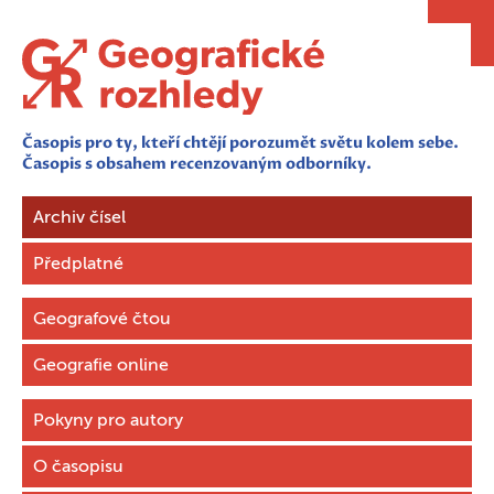
Časopis pro ty, kteří chtějí porozumět světu kolem sebe.
Časopis s obsahem recenzovaným odborníky.
Archiv čísel
Předplatné
Geografové čtou
Geografie online
Pokyny pro autory
O časopisu