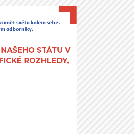
rozumět světu kolem sebe.
ým odborníky.
E NAŠEHO STÁTU V
AFICKÉ ROZHLEDY,