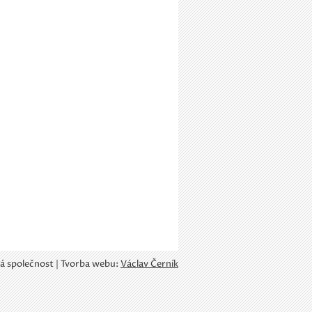
á společnost | Tvorba webu:
Václav Černík