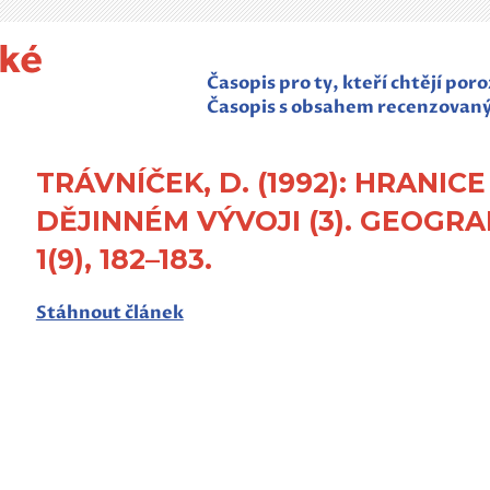
Časopis pro ty, kteří chtějí po
Časopis s obsahem recenzovan
TRÁVNÍČEK, D. (1992): HRANIC
DĚJINNÉM VÝVOJI (3). GEOGR
1(9), 182–183.
Stáhnout článek