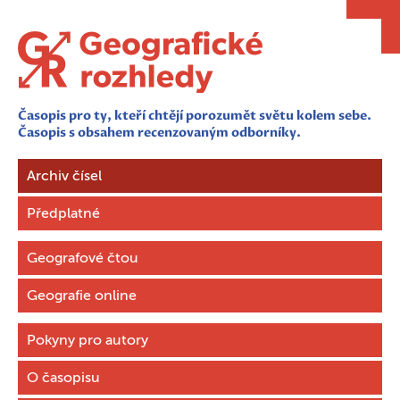
Časopis pro ty, kteří chtějí porozumět světu kolem sebe.
Časopis s obsahem recenzovaným odborníky.
Archiv čísel
Předplatné
Geografové čtou
Geografie online
Pokyny pro autory
O časopisu