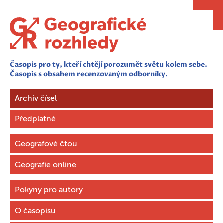
Časopis pro ty, kteří chtějí porozumět světu kolem sebe.
Časopis s obsahem recenzovaným odborníky.
Archiv čísel
Předplatné
Geografové čtou
Geografie online
Pokyny pro autory
O časopisu