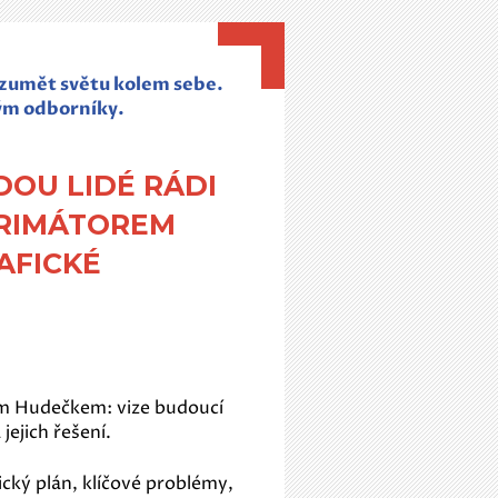
rozumět světu kolem sebe.
ým odborníky.
DOU LIDÉ RÁDI
PRIMÁTOREM
AFICKÉ
 Hudečkem: vize budoucí
ejich řešení.
cký plán, klíčové problémy,