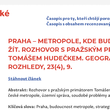
Časopis pro ty, kteří chtějí po
Časopis s obsahem recenzovan
PRAHA – METROPOLE, KDE BU
ŽÍT. ROZHOVOR S PRAŽSKÝM 
TOMÁŠEM HUDEČKEM. GEOGR
ROZHLEDY, 23(4), 9.
Stáhnout článek
Abstrakt:
Rozhovor s pražským primátorem Tomášem
české metropole, územní správa, soudobé problémy a j
Klíčová slova:
Praha, budoucnost metropole, strategi