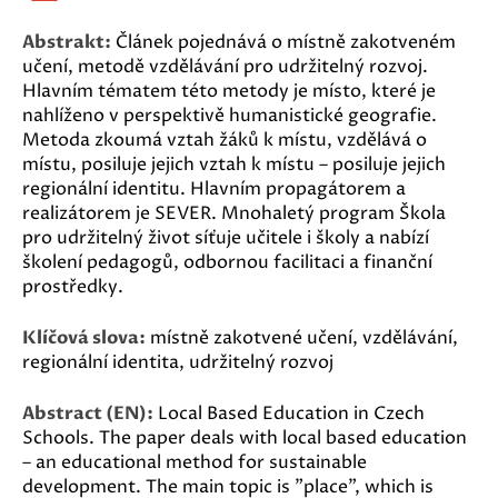
Abstrakt:
Článek pojednává o místně zakotveném
učení, metodě vzdělávání pro udržitelný rozvoj.
Hlavním tématem této metody je místo, které je
nahlíženo v perspektivě humanistické geografie.
Metoda zkoumá vztah žáků k místu, vzdělává o
místu, posiluje jejich vztah k místu – posiluje jejich
regionální identitu. Hlavním propagátorem a
realizátorem je SEVER. Mnohaletý program Škola
pro udržitelný život síťuje učitele i školy a nabízí
školení pedagogů, odbornou facilitaci a finanční
prostředky.
Klíčová slova:
místně zakotvené učení, vzdělávání,
regionální identita, udržitelný rozvoj
Abstract (EN):
Local Based Education in Czech
Schools. The paper deals with local based education
– an educational method for sustainable
development. The main topic is "place", which is