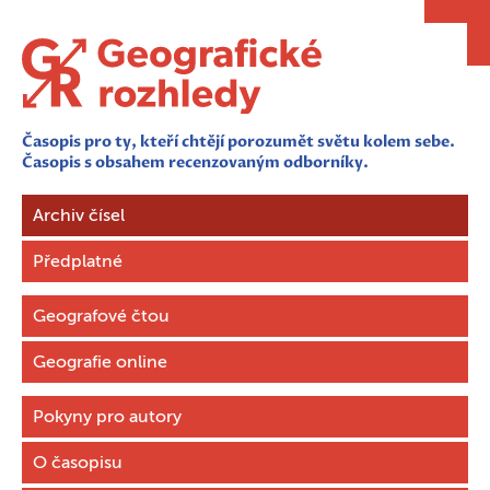
Časopis pro ty, kteří chtějí porozumět světu kolem sebe.
Časopis s obsahem recenzovaným odborníky.
Archiv čísel
Předplatné
Geografové čtou
Geografie online
Pokyny pro autory
O časopisu