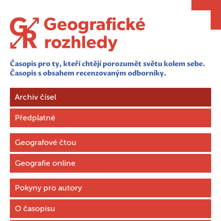
Časopis pro ty, kteří chtějí porozumět světu kolem sebe.
Časopis s obsahem recenzovaným odborníky.
Archiv čísel
Předplatné
Geografové čtou
Geografie online
Pokyny pro autory
O časopisu