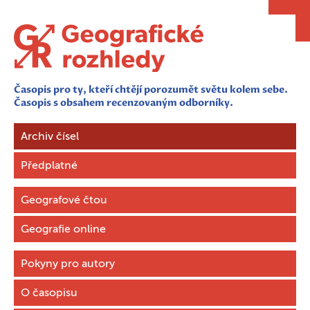
Časopis pro ty, kteří chtějí porozumět světu kolem sebe.
Časopis s obsahem recenzovaným odborníky.
Archiv čísel
Předplatné
Geografové čtou
Geografie online
Pokyny pro autory
O časopisu