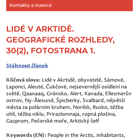
Kontakty a inzerce
LIDÉ V ARKTIDĚ.
GEOGRAFICKÉ ROZHLEDY,
30(2), FOTOSTRANA 1.
Stáhnout článek
Klíčová slova:
Lidé v Akrtidě, obyvatelé, Sámové,
Laponci, Aleuté, Čukčové, nejsevernější osídlení na
světě, Qaanaaq, Grónsko, Alert, Kanada, Ellesmerův
ostrov, Ny-Ålesund, Špicberky, Svalbard, nějvětší
města za polárním kruhem, Norilsk, Rusko, těžba
uhlí, těžba niklu, Prirazlomnaja, ropná plošina,
Gazprom, Pečorské moře, Arktický šelf
Keywords (EN):
People in the Arctic, inhabitants,