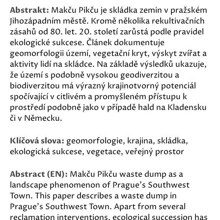
Abstrakt:
Makču Pikču je skládka zemin v pražském
Jihozápadním městě. Kromě několika rekultivačních
zásahů od 80. let. 20. století zarůstá podle pravidel
ekologické sukcese. Článek dokumentuje
geomorfologii území, vegetační kryt, výskyt zvířat a
aktivity lidí na skládce. Na základě výsledků ukazuje,
že území s podobně vysokou geodiverzitou a
biodiverzitou má výrazný krajinotvorný potenciál
spočívající v citlivém a promyšleném přístupu k
prostředí podobně jako v případě hald na Kladensku
či v Německu.
Klíčová slova:
geomorfologie, krajina, skládka,
ekologická sukcese, vegetace, veřejný prostor
Abstract (EN):
Makču Pikču waste dump as a
landscape phenomenon of Prague’s Southwest
Town. This paper describes a waste dump in
Prague’s Southwest Town. Apart from several
reclamation interventions, ecological succession has