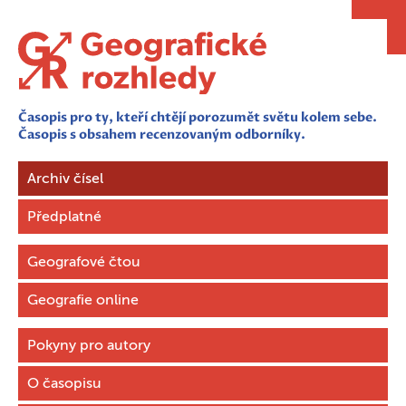
Časopis pro ty, kteří chtějí porozumět světu kolem sebe.
Časopis s obsahem recenzovaným odborníky.
Archiv čísel
Předplatné
Geografové čtou
Geografie online
Pokyny pro autory
O časopisu