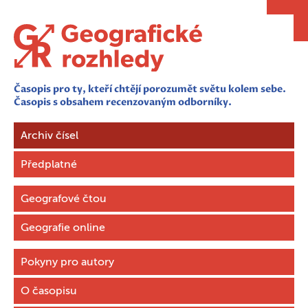
Časopis pro ty, kteří chtějí porozumět světu kolem sebe.
Časopis s obsahem recenzovaným odborníky.
Archiv čísel
Předplatné
Geografové čtou
Geografie online
Pokyny pro autory
O časopisu