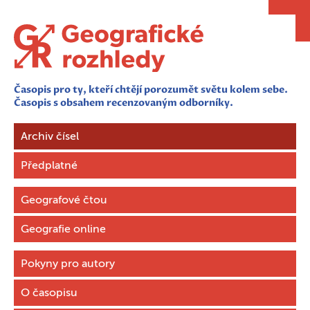
Časopis pro ty, kteří chtějí porozumět světu kolem sebe.
Časopis s obsahem recenzovaným odborníky.
Archiv čísel
Předplatné
Geografové čtou
Geografie online
Pokyny pro autory
O časopisu