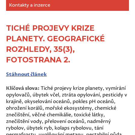
Kontakty a inzerce
TICHÉ PROJEVY KRIZE
PLANETY. GEOGRAFICKÉ
ROZHLEDY, 35(3),
FOTOSTRANA 2.
Stáhnout článek
Klíčová slova:
Tiché projevy krize planety, vymírání
opylovačů, úbytek včel, ztráta opylování, pesticidy v
krajině, okyselování oceánů, pokles pH oceánů,
ohrožení korálů, mořské ekosystémy, chemické
znečištění, věčné chemikálie, toxické látky,
znečištění vody, přelovení oceánů, nadměrný
rybolov, úbytek ryb, kolaps rybolovu, tání
permafrostu, uvolňování metanu, nestabilní půda,