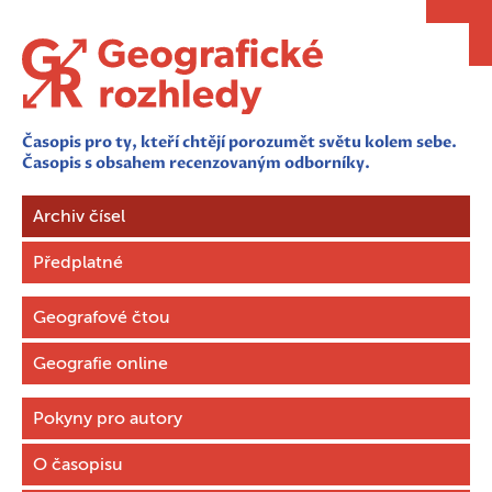
Časopis pro ty, kteří chtějí porozumět světu kolem sebe.
Časopis s obsahem recenzovaným odborníky.
Archiv čísel
Předplatné
Geografové čtou
Geografie online
Pokyny pro autory
O časopisu