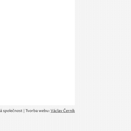
á společnost | Tvorba webu:
Václav Černík