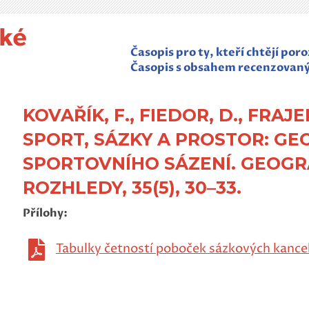
Časopis pro ty, kteří chtějí po
Časopis s obsahem recenzovan
KOVAŘÍK, F., FIEDOR, D., FRAJER,
SPORT, SÁZKY A PROSTOR: GE
SPORTOVNÍHO SÁZENÍ. GEOGR
ROZHLEDY, 35(5), 30–33.
Přílohy:
Tabulky četností poboček sázkových kancel