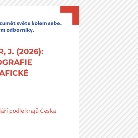
rozumět světu kolem sebe.
ým odborníky.
 J. (2026):
OGRAFIE
AFICKÉ
áří podle krajů Česka