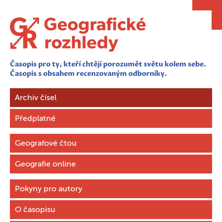
Časopis pro ty, kteří chtějí porozumět světu kolem sebe.
Časopis s obsahem recenzovaným odborníky.
Archiv čísel
Předplatné
Geografové čtou
Geografie online
Pokyny pro autory
O časopisu