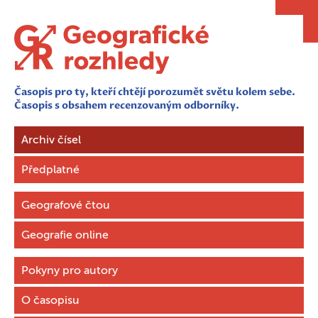
Časopis pro ty, kteří chtějí porozumět světu kolem sebe.
Časopis s obsahem recenzovaným odborníky.
Archiv čísel
Předplatné
Geografové čtou
Geografie online
Pokyny pro autory
O časopisu