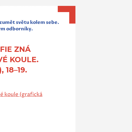
rozumět světu kolem sebe.
ým odborníky.
AFIE ZNÁ
VÉ KOULE.
 18–19.
é koule (grafická