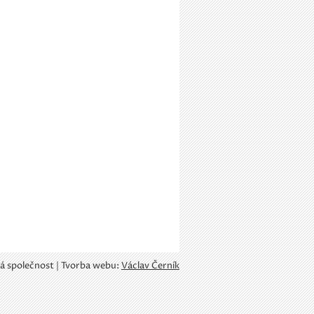
á společnost | Tvorba webu:
Václav Černík