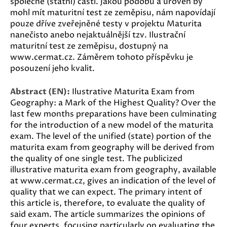
společné (státní) části. Jakou podobu a úroveň by
mohl mít maturitní test ze zeměpisu, nám napovídají
pouze dříve zveřejněné testy v projektu Maturita
nanečisto anebo nejaktuálnější tzv. Ilustrační
maturitní test ze zeměpisu, dostupný na
www.cermat.cz. Záměrem tohoto příspěvku je
posouzení jeho kvalit.
Abstract (EN):
Ilustrative Maturita Exam from
Geography: a Mark of the Highest Quality? Over the
last few months preparations have been culminating
for the introduction of a new model of the maturita
exam. The level of the unified (state) portion of the
maturita exam from geography will be derived from
the quality of one single test. The publicized
illustrative maturita exam from geography, available
at www.cermat.cz, gives an indication of the level of
quality that we can expect. The primary intent of
this article is, therefore, to evaluate the quality of
said exam. The article summarizes the opinions of
four experts, focusing particularly on evaluating the