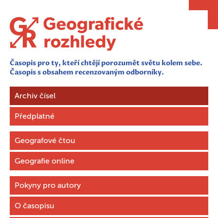
Časopis pro ty, kteří chtějí porozumět světu kolem sebe.
Časopis s obsahem recenzovaným odborníky.
Archiv čísel
Předplatné
Geografové čtou
Geografie online
Pokyny pro autory
O časopisu