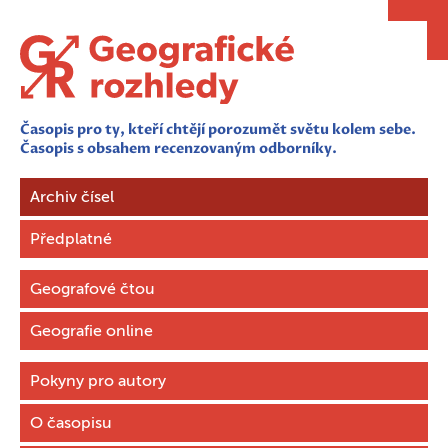
Časopis pro ty, kteří chtějí porozumět světu kolem sebe.
Časopis s obsahem recenzovaným odborníky.
Archiv čísel
Předplatné
Geografové čtou
Geografie online
Pokyny pro autory
O časopisu