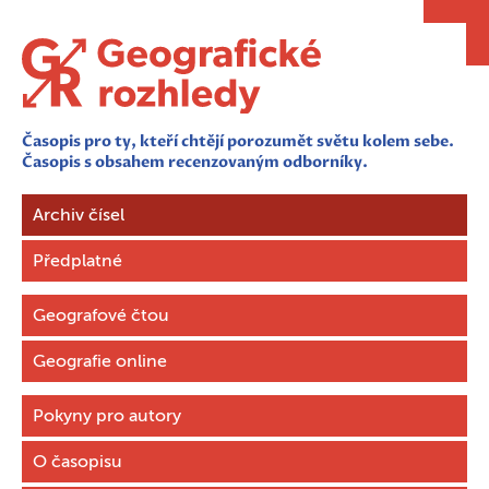
Časopis pro ty, kteří chtějí porozumět světu kolem sebe.
Časopis s obsahem recenzovaným odborníky.
Archiv čísel
Předplatné
Geografové čtou
Geografie online
Pokyny pro autory
O časopisu