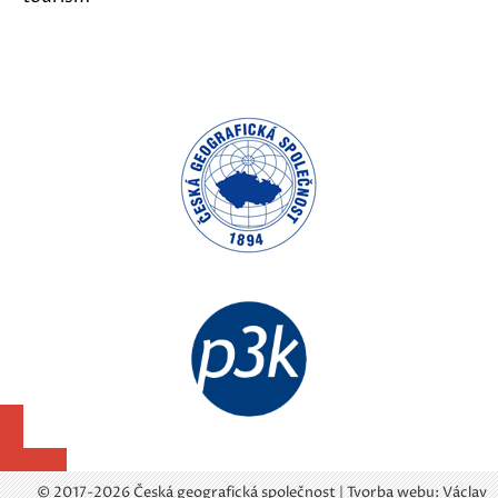
© 2017-2026 Česká geografická společnost | Tvorba webu:
Václav