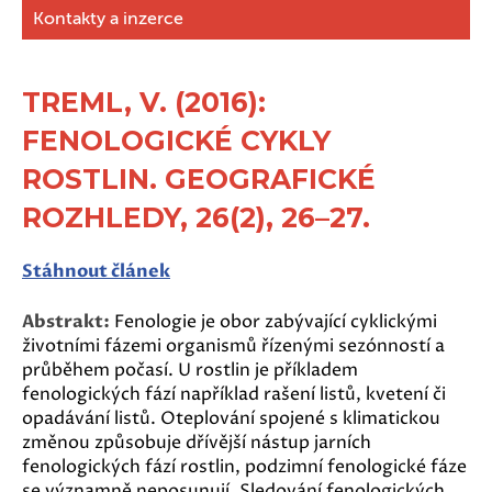
Kontakty a inzerce
TREML, V. (2016):
FENOLOGICKÉ CYKLY
ROSTLIN. GEOGRAFICKÉ
ROZHLEDY, 26(2), 26–27.
Stáhnout článek
Abstrakt:
Fenologie je obor zabývající cyklickými
životními fázemi organismů řízenými sezónností a
průběhem počasí. U rostlin je příkladem
fenologických fází například rašení listů, kvetení či
opadávání listů. Oteplování spojené s klimatickou
změnou způsobuje dřívější nástup jarních
fenologických fází rostlin, podzimní fenologické fáze
se významně neposunují. Sledování fenologických