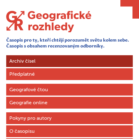
Časopis pro ty, kteří chtějí porozumět světu kolem sebe.
Časopis s obsahem recenzovaným odborníky.
Archiv čísel
Předplatné
Geografové čtou
Geografie online
Pokyny pro autory
O časopisu