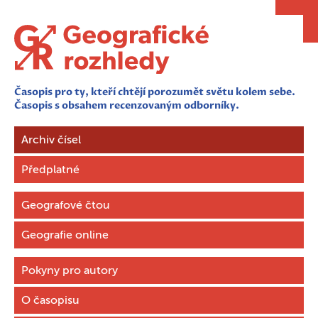
Časopis pro ty, kteří chtějí porozumět světu kolem sebe.
Časopis s obsahem recenzovaným odborníky.
Archiv čísel
Předplatné
Geografové čtou
Geografie online
Pokyny pro autory
O časopisu