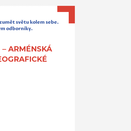
rozumět světu kolem sebe.
ým odborníky.
N – ARMÉNSKÁ
EOGRAFICKÉ