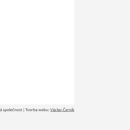
á společnost | Tvorba webu:
Václav Černík