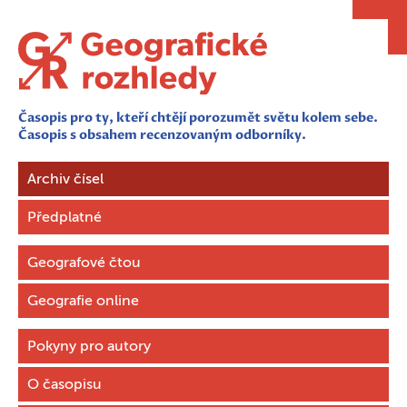
Časopis pro ty, kteří chtějí porozumět světu kolem sebe.
Časopis s obsahem recenzovaným odborníky.
Archiv čísel
Předplatné
Geografové čtou
Geografie online
Pokyny pro autory
O časopisu