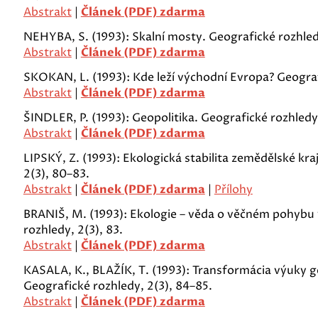
Abstrakt
|
Článek (PDF) zdarma
NEHYBA, S. (1993): Skalní mosty. Geografické rozhledy
Abstrakt
|
Článek (PDF) zdarma
SKOKAN, L. (1993): Kde leží východní Evropa? Geografi
Abstrakt
|
Článek (PDF) zdarma
ŠINDLER, P. (1993): Geopolitika. Geografické rozhledy,
Abstrakt
|
Článek (PDF) zdarma
LIPSKÝ, Z. (1993): Ekologická stabilita zemědělské kra
2(3), 80–83.
Abstrakt
|
Článek (PDF) zdarma
|
Přílohy
BRANIŠ, M. (1993): Ekologie – věda o věčném pohybu 
rozhledy, 2(3), 83.
Abstrakt
|
Článek (PDF) zdarma
KASALA, K., BLAŽÍK, T. (1993): Transformácia výuky g
Geografické rozhledy, 2(3), 84–85.
Abstrakt
|
Článek (PDF) zdarma