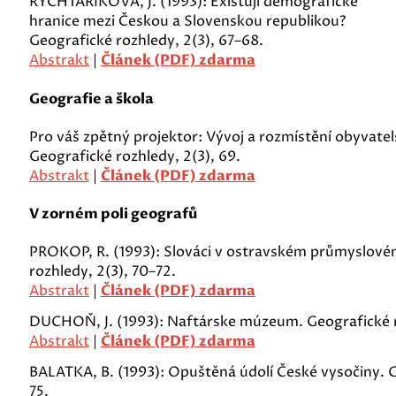
RYCHTAŘÍKOVÁ, J. (1993): Existují demografické
hranice mezi Českou a Slovenskou republikou?
Geografické rozhledy, 2(3), 67–68.
Abstrakt
|
Článek (PDF) zdarma
Geografie a škola
Pro váš zpětný projektor: Vývoj a rozmístění obyvatels
Geografické rozhledy, 2(3), 69.
Abstrakt
|
Článek (PDF) zdarma
V zorném poli geografů
PROKOP, R. (1993): Slováci v ostravském průmyslové
rozhledy, 2(3), 70–72.
Abstrakt
|
Článek (PDF) zdarma
DUCHOŇ, J. (1993): Naftárske múzeum. Geografické ro
Abstrakt
|
Článek (PDF) zdarma
BALATKA, B. (1993): Opuštěná údolí České vysočiny. G
75.