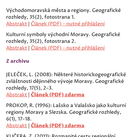
Východomoravská města a regiony. Geografické
rozhledy, 35(2), fotostrana 1.
Abstrakt
|
Článek (PDF) - nutné přihlášení
Kulturní symboly východní Moravy. Geografické
rozhledy, 35(2), fotostrana 2.
Abstrakt
|
Článek (PDF) - nutné přihlášení
Z archivu
JELEČEK, L. (2008): Některé historickogeografické
zvláštnosti dějinného vývoje Moravy. Geografické
rozhledy, 17(5), 2–3.
Abstrakt
|
Článek (PDF) zdarma
PROKOP, R. (1996): Lašsko a Valašsko jako kulturní
regiony Moravy a Slezska. Geografické rozhledy,
6(1), 17–18.
Abstrakt
|
Článek (PDF) zdarma
KUČERA, Z. (2011): Rozmanité cesty regionální