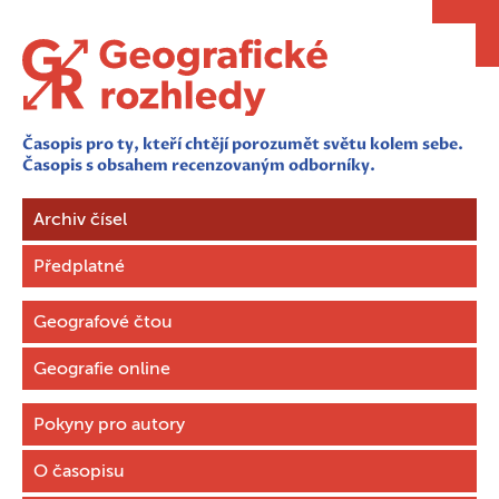
Časopis pro ty, kteří chtějí porozumět světu kolem sebe.
Časopis s obsahem recenzovaným odborníky.
Archiv čísel
Předplatné
Geografové čtou
Geografie online
Pokyny pro autory
O časopisu