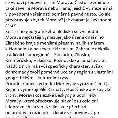
se vybaví především jižní Morava. Často se zmiňuje
také severní Morava nebo Haná, jejichž vymezení má
v povědomí veřejnosti poměrně pevné místo. Co ale
představuje zbytek Moravy? Jak chápat její východní
část?
Ze širšího geografického hlediska se východní
Morava nejčastěji vymezuje jako území dnešního
Zlínského kraje s menšími přesahy na jih směrem
k Hodonínu a na sever k Hranicím. Zahrnuje několik
tradičních subregionů – Slovácko, Zlínsko,
Kroměřížsko, Valašsko, Rožnovsko a Luhačovicko.
Každý z nich má svůj specifický charakter, avšak
dohromady tvoří poměrně ucelený region s vlastními
geografickými i kulturními rysy.
Přírodní rámec východní Moravy je výrazně členitý.
Region vymezují Bílé Karpaty, Hostýnské a Vizovické
vrchy, Moravskoslezské Beskydy a údolí řeky
Moravy, které představuje hlavní osu osídlení
i dopravních vazeb. Krajina zde přechází
od úrodných nížin přes členité vrchoviny až po