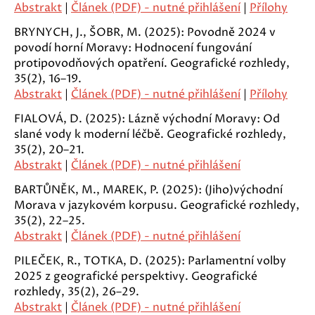
Abstrakt
|
Článek (PDF) - nutné přihlášení
|
Přílohy
BRYNYCH, J., ŠOBR, M. (2025): Povodně 2024 v
povodí horní Moravy: Hodnocení fungování
protipovodňových opatření. Geografické rozhledy,
35(2), 16–19.
Abstrakt
|
Článek (PDF) - nutné přihlášení
|
Přílohy
FIALOVÁ, D. (2025): Lázně východní Moravy: Od
slané vody k moderní léčbě. Geografické rozhledy,
35(2), 20–21.
Abstrakt
|
Článek (PDF) - nutné přihlášení
BARTŮNĚK, M., MAREK, P. (2025): (Jiho)východní
Morava v jazykovém korpusu. Geografické rozhledy,
35(2), 22–25.
Abstrakt
|
Článek (PDF) - nutné přihlášení
PILEČEK, R., TOTKA, D. (2025): Parlamentní volby
2025 z geografické perspektivy. Geografické
rozhledy, 35(2), 26–29.
Abstrakt
|
Článek (PDF) - nutné přihlášení