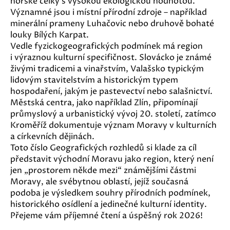
horské celky s vysokou ekologickou hodnotou.
Významné jsou i místní přírodní zdroje – například
minerální prameny Luhačovic nebo druhově bohaté
louky Bílých Karpat.
Vedle fyzickogeografických podmínek má region
i výraznou kulturní specifičnost. Slovácko je známé
živými tradicemi a vinařstvím, Valašsko typickým
lidovým stavitelstvím a historickým typem
hospodaření, jakým je pastevectví nebo salašnictví.
Městská centra, jako například Zlín, připomínají
průmyslový a urbanistický vývoj 20. století, zatímco
Kroměříž dokumentuje význam Moravy v kulturních
a církevních dějinách.
Toto číslo Geografických rozhledů si klade za cíl
představit východní Moravu jako region, který není
jen „prostorem někde mezi“ známějšími částmi
Moravy, ale svébytnou oblastí, jejíž současná
podoba je výsledkem souhry přírodních podmínek,
historického osídlení a jedinečné kulturní identity.
Přejeme vám příjemné čtení a úspěšný rok 2026!