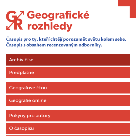
Časopis pro ty, kteří chtějí porozumět světu kolem sebe.
Časopis s obsahem recenzovaným odborníky.
Archiv čísel
Předplatné
Geografové čtou
Geografie online
Pokyny pro autory
O časopisu