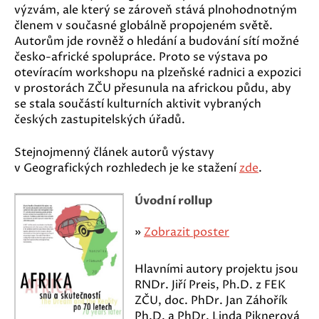
výzvám, ale který se zároveň stává plnohodnotným
členem v současné globálně propojeném světě.
Autorům jde rovněž o hledání a budování sítí možné
česko-africké spolupráce. Proto se výstava po
otevíracím workshopu na plzeňské radnici a expozici
v prostorách ZČU přesunula na africkou půdu, aby
se stala součástí kulturních aktivit vybraných
českých zastupitelských úřadů.
Stejnojmenný článek autorů výstavy
v Geografických rozhledech je ke stažení
zde
.
Úvodní rollup
»
Zobrazit poster
Hlavními autory projektu jsou
RNDr. Jiří Preis, Ph.D. z FEK
ZČU, doc. PhDr. Jan Záhořík
Ph.D. a PhDr. Linda Piknerová