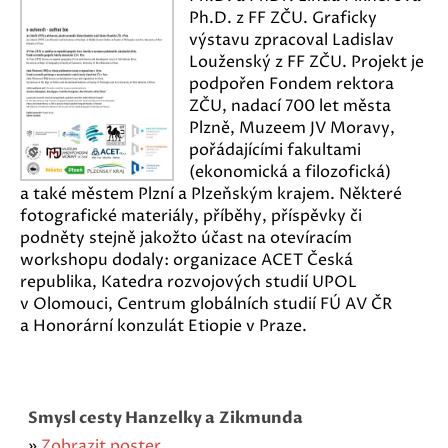
Ph.D. z FF ZČU. Graficky
výstavu zpracoval Ladislav
Louženský z FF ZČU. Projekt je
podpořen Fondem rektora
ZČU, nadací 700 let města
Plzně, Muzeem JV Moravy,
pořádajícími fakultami
(ekonomická a filozofická)
a také městem Plzní a Plzeňským krajem. Některé
fotografické materiály, příběhy, příspěvky či
podněty stejně jakožto účast na otevíracím
workshopu dodaly: organizace ACET Česká
republika, Katedra rozvojových studií UPOL
v Olomouci, Centrum globálních studií FÚ AV ČR
a Honorární konzulát Etiopie v Praze.
Smysl cesty Hanzelky a Zikmunda
»
Zobrazit poster