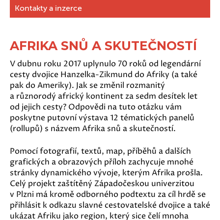
Kontakty a inzerce
AFRIKA SNŮ A SKUTEČNOSTÍ
V dubnu roku 2017 uplynulo 70 roků od legendární
cesty dvojice Hanzelka-Zikmund do Afriky (a také
pak do Ameriky). Jak se změnil rozmanitý
a různorodý africký kontinent za sedm desítek let
od jejich cesty? Odpovědi na tuto otázku vám
poskytne putovní výstava 12 tématických panelů
(rollupů) s názvem Afrika snů a skutečností.
Pomocí fotografií, textů, map, příběhů a dalších
grafických a obrazových příloh zachycuje mnohé
stránky dynamického vývoje, kterým Afrika prošla.
Celý projekt zaštítěný Západočeskou univerzitou
v Plzni má kromě odborného podtextu za cíl hrdě se
přihlásit k odkazu slavné cestovatelské dvojice a také
ukázat Afriku jako region, který sice čelí mnoha