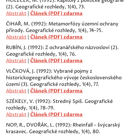
HOLEČEK, M. (1992): Kapitoly z politické geografie
(2). Geografické rozhledy, 1(4), 73.
Abstrakt
|
Článek (PDF) zdarma
ČIHAŘ, M. (1992): Metamorfózy územní ochrany
přírody. Geografické rozhledy, 1(4), 74–75.
Abstrakt
|
Článek (PDF) zdarma
RUBÍN, J. (1992): Z ochranářského názvosloví (2).
Geografické rozhledy, 1(4), 76.
Abstrakt
|
Článek (PDF) zdarma
VLČKOVÁ, J. (1992): Vybrané pojmy z
historickogeografického vývoje československého
území (3). Geografické rozhledy, 1(4), 77.
Abstrakt
|
Článek (PDF) zdarma
SZÉKELY, V. (1992): Stredný Spiš. Geografické
rozhledy, 1(4), 78–79.
Abstrakt
|
Článek (PDF) zdarma
NOP, R., DVOŘÁK, L. (1992): Rheinfall – švýcarský
krasavec. Geografické rozhledy, 1(4), 80.