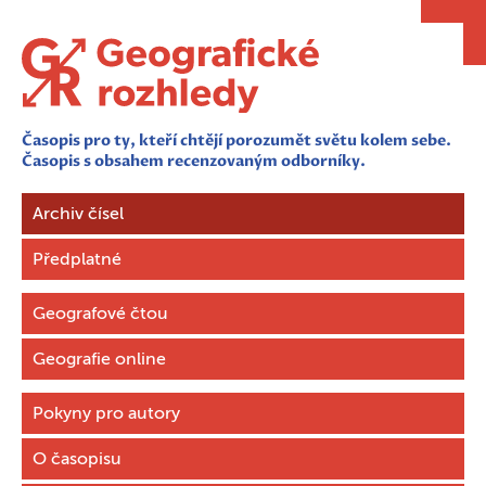
Časopis pro ty, kteří chtějí porozumět světu kolem sebe.
Časopis s obsahem recenzovaným odborníky.
Archiv čísel
Předplatné
Geografové čtou
Geografie online
Pokyny pro autory
O časopisu